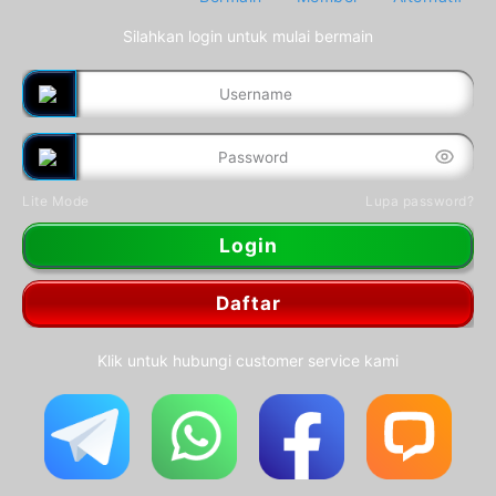
Silahkan login untuk mulai bermain
Lite Mode
Lupa password?
Login
Daftar
Klik untuk hubungi customer service kami