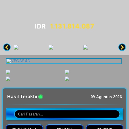
IDR
1.131.825.503
Hasil Terakhir
09 Agustus 2026